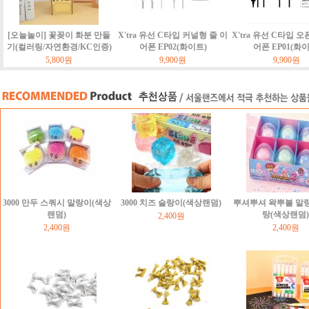
[오늘놀이] 꽃꽂이 화분 만들
X'tra 유선 C타입 커널형 줄 이
X'tra 유선 C타입 오
기(컬러링/자연환경/KC인증)
어폰 EP02(화이트)
어폰 EP01(화
5,800원
9,900원
9,900원
3000 만두 스쿼시 말랑이(색상
3000 치즈 슬랑이(색상랜덤)
뿌셔뿌셔 왁뿌볼 말
랜덤)
탕(색상랜덤)
2,400원
2,400원
2,400원