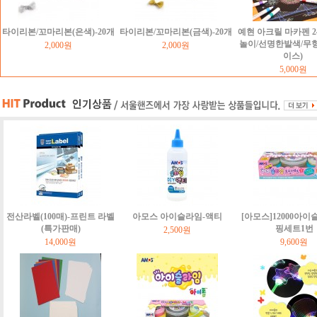
타이리본/꼬마리본(은색)-20개
타이리본/꼬마리본(금색)-20개
예현 아크릴 마카펜 2
놀이/선명한발색/무
2,000원
2,000원
이스)
5,000원
전산라벨(100매)-프린트 라벨
아모스 아이슬라임-액티
[아모스]12000아이
(특가판매)
핑세트1번
2,500원
14,000원
9,600원