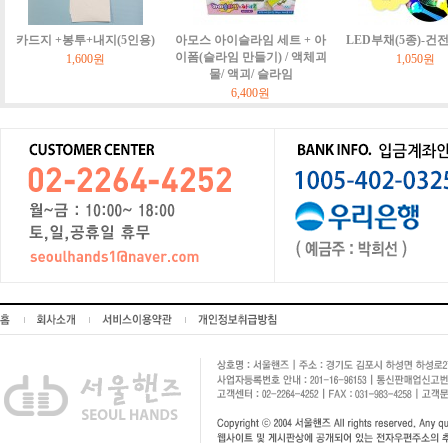
카드지 +봉투+내지(5인용)
아모스 아이슬라임 세트 + 아
LED부채(5종)-건
이폼(슬라임 만들기) / 액체괴
1,600원
1,050원
물/ 액괴/ 슬라임
6,400원