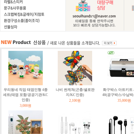
우리동네 직업 태엽인형 4종
나비 썬캐쳐(곤충/셀로판
화구박스 아트키트 Art
세트(태엽 포함/공공기관/KC
지/KC인증)
40(공구박스/수납박
인증)
2,100원
35,000원
3,000원