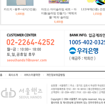
카드지 +봉투+내지(5인용)
아모스 아이슬라임 세트 + 아
LED부채(5종)-건
이폼(슬라임 만들기) / 액체괴
1,600원
1,050원
물/ 액괴/ 슬라임
6,400원