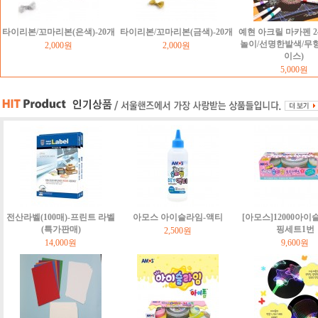
타이리본/꼬마리본(은색)-20개
타이리본/꼬마리본(금색)-20개
예현 아크릴 마카펜 2
놀이/선명한발색/무
2,000원
2,000원
이스)
5,000원
전산라벨(100매)-프린트 라벨
아모스 아이슬라임-액티
[아모스]12000아이
(특가판매)
핑세트1번
2,500원
14,000원
9,600원