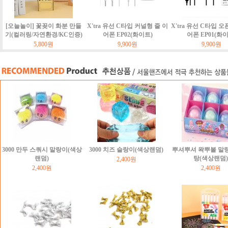
[오늘놀이] 꽃꽂이 화분 만들
X'tra 유선 C타입 커널형 줄 이
X'tra 유선 C타입 오
기(컬러링/자연환경/KC인증)
어폰 EP02(화이트)
어폰 EP01(화
5,800원
9,900원
9,900원
3000 만두 스쿼시 말랑이(색상
3000 치즈 슬랑이(색상랜덤)
뿌셔뿌셔 왁뿌볼 말
랜덤)
탕(색상랜덤)
2,400원
2,400원
2,400원