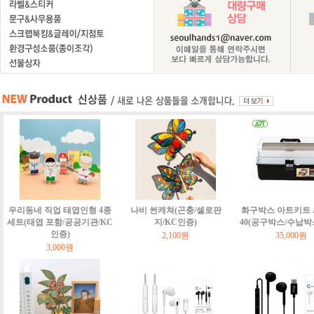
우리동네 직업 태엽인형 4종
나비 썬캐쳐(곤충/셀로판
화구박스 아트키트 Art
세트(태엽 포함/공공기관/KC
지/KC인증)
40(공구박스/수납박
인증)
2,100원
35,000원
3,000원