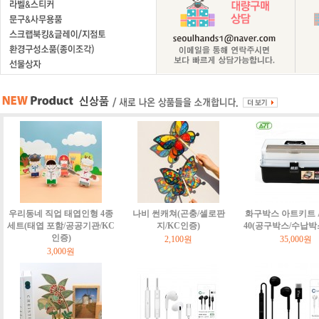
우리동네 직업 태엽인형 4종
나비 썬캐쳐(곤충/셀로판
화구박스 아트키트 Art
세트(태엽 포함/공공기관/KC
지/KC인증)
40(공구박스/수납박
인증)
2,100원
35,000원
3,000원