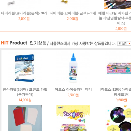
타이리본/꼬마리본(은색)-20개
타이리본/꼬마리본(금색)-20개
예현 아크릴 마카펜 2
놀이/선명한발색/무
2,000원
2,000원
이스)
5,000원
전산라벨(100매)-프린트 라벨
아모스 아이슬라임-액티
[아모스]12000아이
(특가판매)
핑세트1번
2,500원
14,000원
9,600원