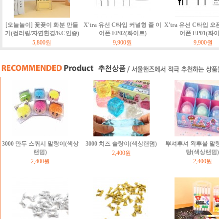
[오늘놀이] 꽃꽂이 화분 만들
X'tra 유선 C타입 커널형 줄 이
X'tra 유선 C타입 오
기(컬러링/자연환경/KC인증)
어폰 EP02(화이트)
어폰 EP01(화
5,800원
9,900원
9,900원
3000 만두 스쿼시 말랑이(색상
3000 치즈 슬랑이(색상랜덤)
뿌셔뿌셔 왁뿌볼 말
랜덤)
탕(색상랜덤)
2,400원
2,400원
2,400원