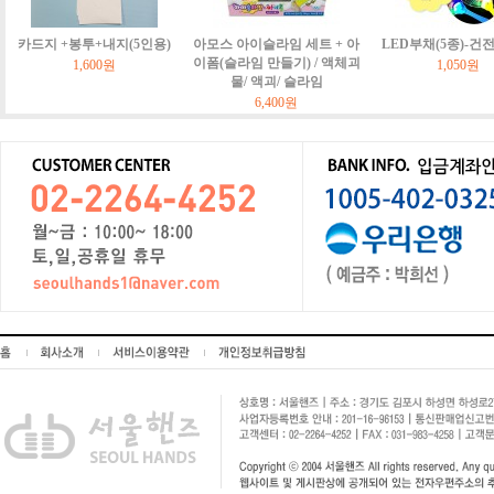
카드지 +봉투+내지(5인용)
아모스 아이슬라임 세트 + 아
LED부채(5종)-건
이폼(슬라임 만들기) / 액체괴
1,600원
1,050원
물/ 액괴/ 슬라임
6,400원